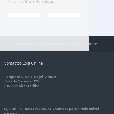
Produtos
Mais Vendidos
COPYRIGHT © BRICOMANIA. ALL RIGHTS RESERVED.
Contactos Loja Online
Parque Industrial Rogel, Arm. A
Estrada Nacional 125
8365-901 Alcantarilha
Loja Online: 00351 910194774 (Chamada para a rede móvel
nacional)