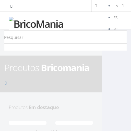
EN
ES
PT
Produtos
Bricomania
Produtos
Em destaque