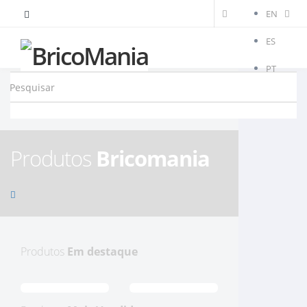
EN
ES
PT
Produtos
Bricomania
Produtos
Em destaque