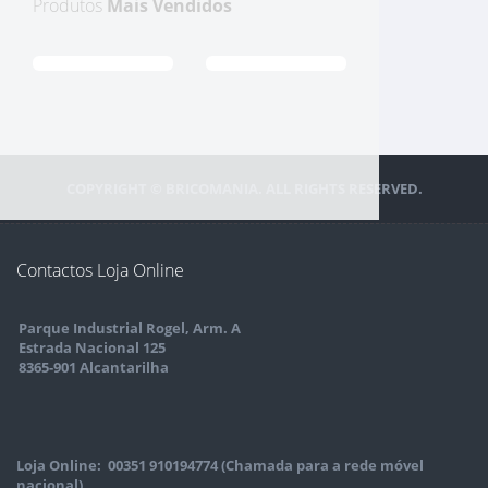
Produtos
Mais Vendidos
COPYRIGHT © BRICOMANIA. ALL RIGHTS RESERVED.
Contactos Loja Online
Parque Industrial Rogel, Arm. A
Estrada Nacional 125
8365-901 Alcantarilha
Loja Online: 00351 910194774 (Chamada para a rede móvel
nacional)