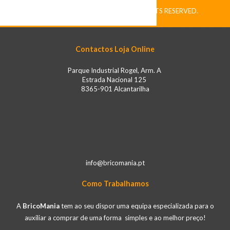
COPYRIGHT © BRICOMANIA. ALL RIGHTS RESERVED.
Contactos Loja Online
Parque Industrial Rogel, Arm. A
Estrada Nacional 125
8365-901 Alcantarilha
Loja Online: 00351 910194774 (Chamada para a rede móvel nacional)
Alcantarilha: 282 322 812
info@bricomania.pt
Como Trabalhamos
A
BricoMania
tem ao seu dispor uma equipa especializada para o
auxiliar a comprar de uma forma simples e ao melhor preço!