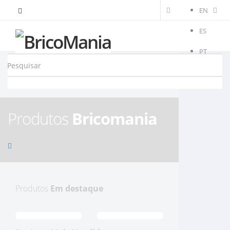
EN
ES
PT
Produtos
Bricomania
Produtos
Em destaque