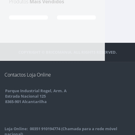
Produtos
Mais Vendidos
COPYRIGHT © BRICOMANIA. ALL RIGHTS RESERVED.
Contactos Loja Online
Parque Industrial Rogel, Arm. A
Estrada Nacional 125
8365-901 Alcantarilha
Loja Online: 00351 910194774 (Chamada para a rede móvel
nacional)