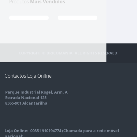
Produtos
Mais Vendidos
COPYRIGHT © BRICOMANIA. ALL RIGHTS RESERVED.
Contactos Loja Online
Parque Industrial Rogel, Arm. A
Estrada Nacional 125
8365-901 Alcantarilha
Loja Online: 00351 910194774 (Chamada para a rede móvel
nacional)