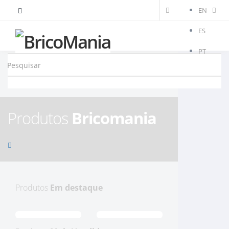
EN
ES
PT
Produtos
Bricomania
Produtos
Em destaque